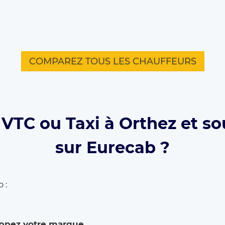
COMPAREZ TOUS LES CHAUFFEURS
VTC ou Taxi à Orthez et so
sur Eurecab ?
 :
ppez votre marque