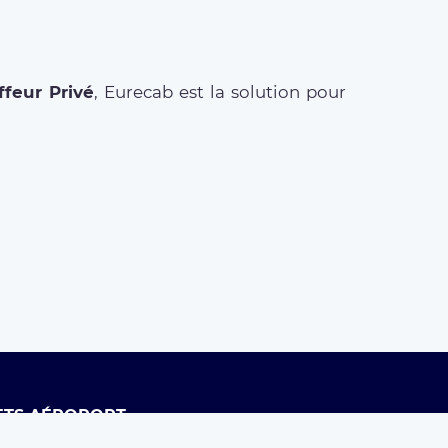
feur Privé
, Eurecab est la solution pour
ETS AÉROPORT