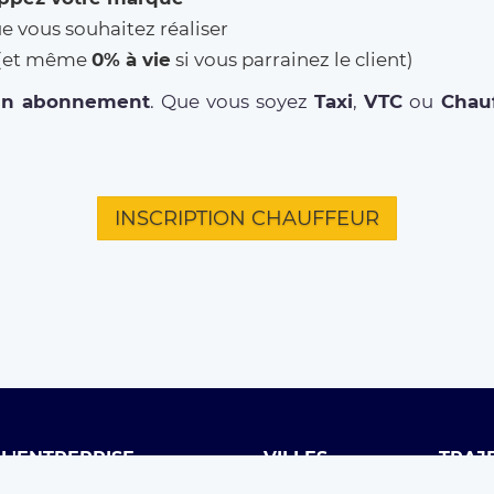
ue vous souhaitez réaliser
% (et même
0% à vie
si vous parrainez le client)
un abonnement
. Que vous soyez
Taxi
,
VTC
ou
Chauf
INSCRIPTION CHAUFFEUR
L'ENTREPRISE
VILLES
TRAJ