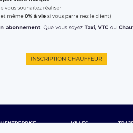
ue vous souhaitez réaliser
% (et même
0% à vie
si vous parrainez le client)
un abonnement
. Que vous soyez
Taxi
,
VTC
ou
Chauf
INSCRIPTION CHAUFFEUR
L'ENTREPRISE
VILLES
TRAJ