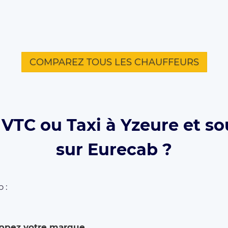
COMPAREZ TOUS LES CHAUFFEURS
VTC ou Taxi à Yzeure et so
sur Eurecab ?
 :
ppez votre marque