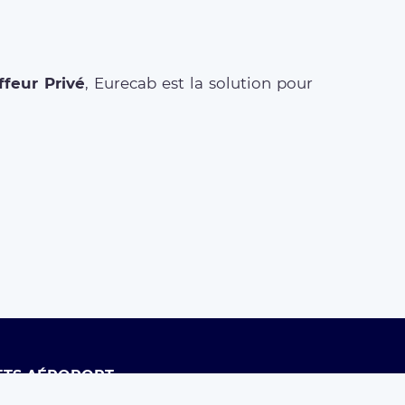
feur Privé
, Eurecab est la solution pour
ETS AÉROPORT