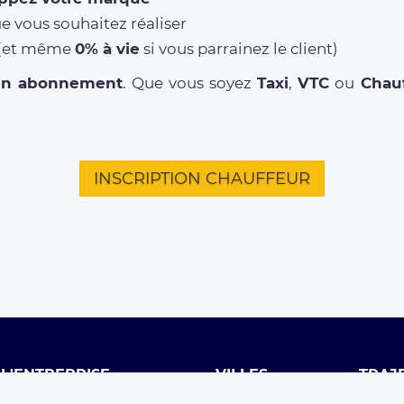
ue vous souhaitez réaliser
% (et même
0% à vie
si vous parrainez le client)
un abonnement
. Que vous soyez
Taxi
,
VTC
ou
Chauf
INSCRIPTION CHAUFFEUR
L'ENTREPRISE
VILLES
TRAJ