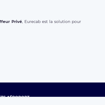
feur Privé
, Eurecab est la solution pour
ETS AÉROPORT