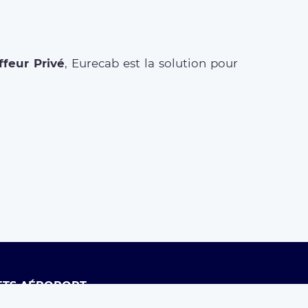
feur Privé
, Eurecab est la solution pour
ETS AÉROPORT