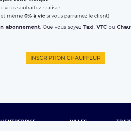
ue vous souhaitez réaliser
% (et même
0% à vie
si vous parrainez le client)
un abonnement
. Que vous soyez
Taxi
,
VTC
ou
Chauf
INSCRIPTION CHAUFFEUR
L'ENTREPRISE
VILLES
TRAJ