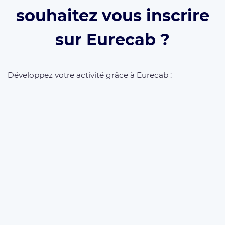
souhaitez vous inscrire
sur Eurecab ?
Développez votre activité grâce à Eurecab :
Vous
décidez de vos prix
Vous
travaillez pour vous
et
développez votre
marque
Vous choisissez le type de courses que vous
souhaitez réaliser
Les commissions sont réduite à 12% (et même
0% à vie
si vous parrainez le client)
L’inscription est
gratuite
et il n’y a
aucun
abonnement
. Que vous soyez
Taxi
,
VTC
ou
Chauffeur Privé
, Eurecab est la solution pour
développer votre activité.