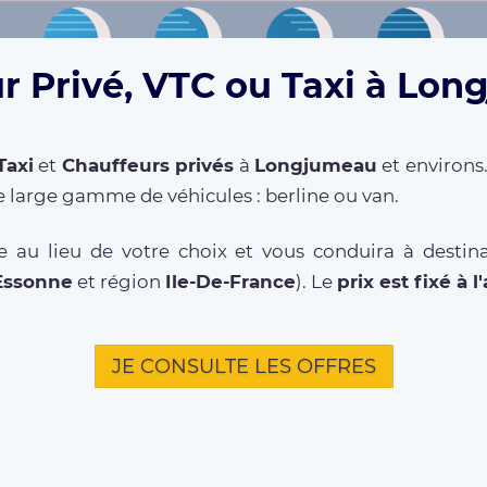
r Privé, VTC ou Taxi à Lon
Taxi
et
Chauffeurs privés
à
Longjumeau
et environs
 large gamme de véhicules : berline ou van.
e au lieu de votre choix et vous conduira à destin
Essonne
et région
Ile-De-France
). Le
prix est fixé à 
JE CONSULTE LES OFFRES