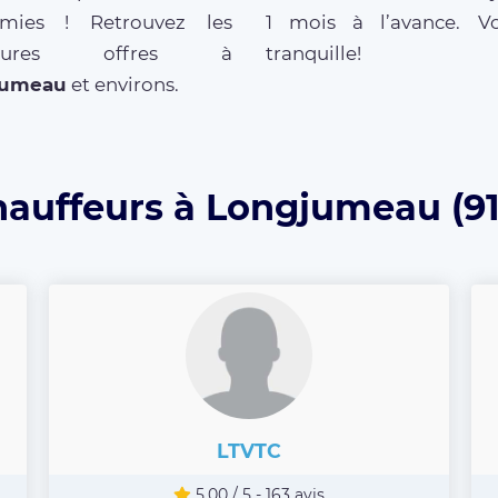
mies ! Retrouvez les
1 mois à l’avance. V
lleures offres à
tranquille!
jumeau
et environs.
hauffeurs à Longjumeau (91
LTVTC
5.00 / 5 - 163 avis