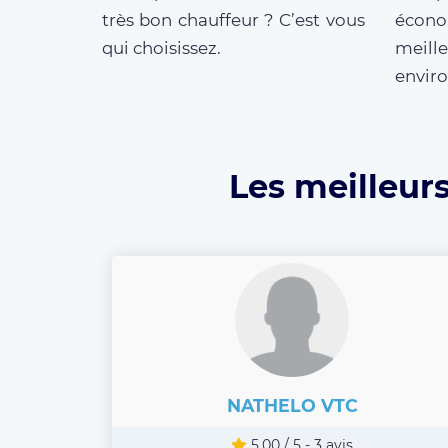
très bon chauffeur ? C’est vous
écono
qui choisissez.
meill
enviro
Les meilleur
NATHELO VTC
5.00 / 5 - 3 avis