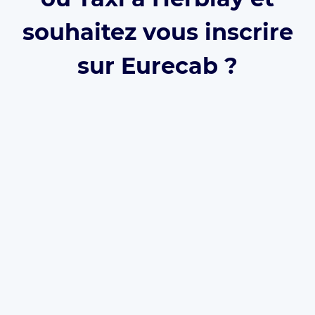
souhaitez vous inscrire
sur Eurecab ?
Développez votre activité grâce à Eurecab :
Vous
décidez de vos prix
Vous
travaillez pour vous
et
développez votre
marque
Vous choisissez le type de courses que vous
souhaitez réaliser
Les commissions sont réduite à 12% (et même
0% à vie
si vous parrainez le client)
L’inscription est
gratuite
et il n’y a
aucun
abonnement
. Que vous soyez
Taxi
,
VTC
ou
Chauffeur Privé
, Eurecab est la solution pour