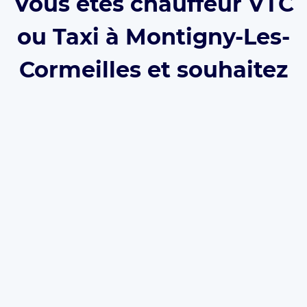
Vous êtes chauffeur VTC
ou Taxi à Montigny-Les-
Cormeilles et souhaitez
vous inscrire sur
Eurecab ?
Développez votre activité grâce à Eurecab :
Vous
décidez de vos prix
Vous
travaillez pour vous
et
développez votre
marque
Vous choisissez le type de courses que vous
souhaitez réaliser
Les commissions sont réduite à 12% (et même