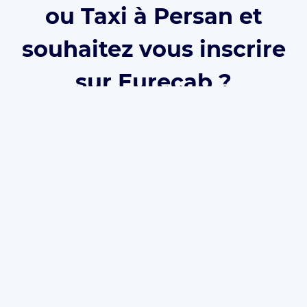
ou Taxi à Persan et
souhaitez vous inscrire
sur Eurecab ?
Développez votre activité grâce à Eurecab :
Vous
décidez de vos prix
Vous
travaillez pour vous
et
développez votre
marque
Vous choisissez le type de courses que vous
souhaitez réaliser
Les commissions sont réduite à 12% (et même
0% à vie
si vous parrainez le client)
L’inscription est
gratuite
et il n’y a
aucun
abonnement
. Que vous soyez
Taxi
,
VTC
ou