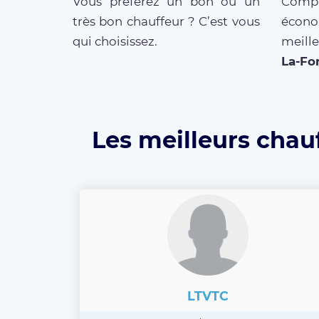
Vous préférez un bon ou un
Compar
très bon chauffeur ? C’est vous
écono
qui choisissez.
meill
La-Fo
Les meilleurs chauf
LTVTC