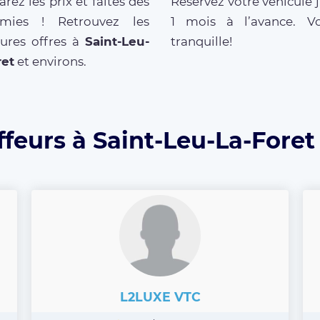
ez les prix et faites des
Réservez votre véhicule 
mies ! Retrouvez les
1 mois à l’avance. V
eures offres à
Saint-Leu-
tranquille!
ret
et environs.
feurs à Saint-Leu-La-Foret
L2LUXE VTC