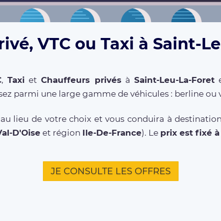
ivé, VTC ou Taxi à Saint-L
C
,
Taxi
et
Chauffeurs privés
à
Saint-Leu-La-Foret
e
sez parmi une large gamme de véhicules : berline ou 
u lieu de votre choix et vous conduira à destination
Val-D'Oise
et région
Ile-De-France
). Le
prix est fixé 
JE CONSULTE LES OFFRES