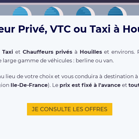
ur Privé, VTC ou Taxi à Ho
,
Taxi
et
Chauffeurs privés
à
Houilles
et environs. 
 large gamme de véhicules : berline ou van.
u lieu de votre choix et vous conduira à destination à
gion
Ile-De-France
). Le
prix est fixé à l'avance
et
tou
JE CONSULTE LES OFFRES