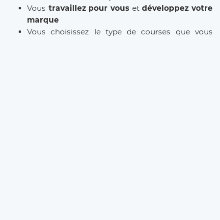
Vous
travaillez pour vous
et
développez votre
marque
Vous choisissez le type de courses que vous
souhaitez réaliser
Les commissions sont réduite à 12% (et même
0% à vie
si vous parrainez le client)
L’inscription est
gratuite
et il n’y a
aucun
abonnement
. Que vous soyez
Taxi
,
VTC
ou
Chauffeur Privé
, Eurecab est la solution pour
développer votre activité.
INSCRIPTION CHAUFFEUR