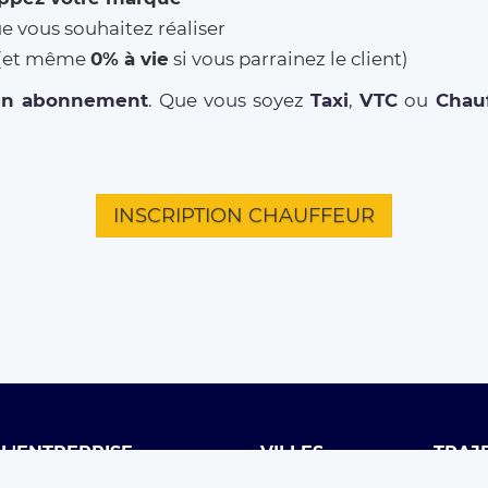
ue vous souhaitez réaliser
% (et même
0% à vie
si vous parrainez le client)
un abonnement
. Que vous soyez
Taxi
,
VTC
ou
Chauf
INSCRIPTION CHAUFFEUR
L'ENTREPRISE
VILLES
TRAJ