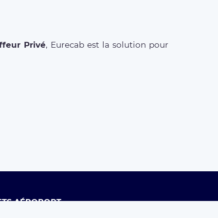
feur Privé
, Eurecab est la solution pour
ETS AÉROPORT