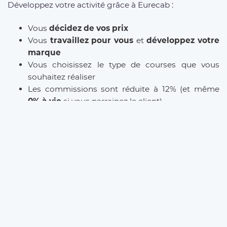
Développez votre activité grâce à Eurecab :
Vous
décidez de vos prix
Vous
travaillez pour vous
et
développez votre
marque
Vous choisissez le type de courses que vous
souhaitez réaliser
Les commissions sont réduite à 12% (et même
0% à vie
si vous parrainez le client)
L’inscription est
gratuite
et il n’y a
aucun
abonnement
. Que vous soyez
Taxi
,
VTC
ou
Chauffeur Privé
, Eurecab est la solution pour
développer votre activité.
INSCRIPTION CHAUFFEUR