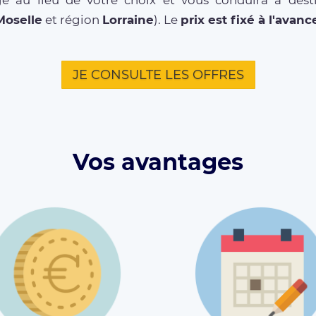
e au lieu de votre choix et vous conduira à destin
Moselle
et région
Lorraine
). Le
prix est fixé à l'avanc
JE CONSULTE LES OFFRES
Vos avantages