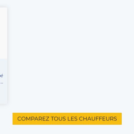
pé
..
COMPAREZ TOUS LES CHAUFFEURS