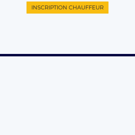
INSCRIPTION CHAUFFEUR
L'ENTREPRISE
VILLES
TRAJ
Qui sommes-nous ?
Aix En Provence
Aéropor
Nos engagements (RSE)
Lyon
Aéropor
Rejoignez l'équipe
Bordeaux
Aéropor
Presse
Nice
Aéropo
Paris
Aéropo
CONTACT
Rennes
Aéropo
Lille
Aéropo
Toulouse
Contactez nous
Montpellier