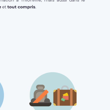
ation à Thionville, mais aussi dans le
e
et
tout compris
.