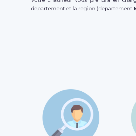
Votre chauffeur vous prendra en charg
département et la région (département