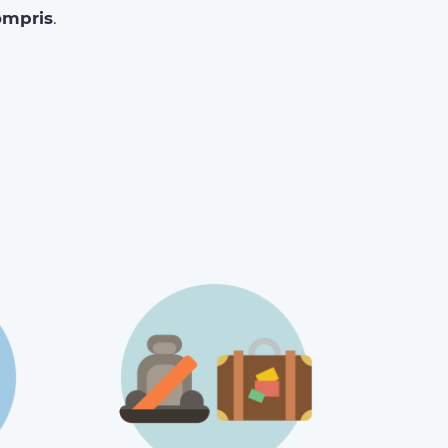
ompris
.