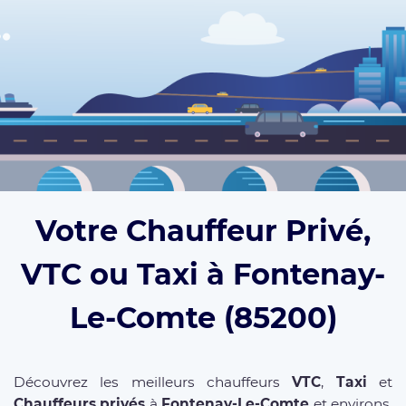
Votre Chauffeur Privé,
VTC ou Taxi à Fontenay-
Le-Comte (85200)
Découvrez les meilleurs chauffeurs
VTC
,
Taxi
et
Chauffeurs privés
à
Fontenay-Le-Comte
et environs.