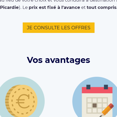
u lieu de votre choix et vous conduira à destinatio
Picardie
). Le
prix est fixé à l'avance
et
tout compris
JE CONSULTE LES OFFRES
Vos avantages