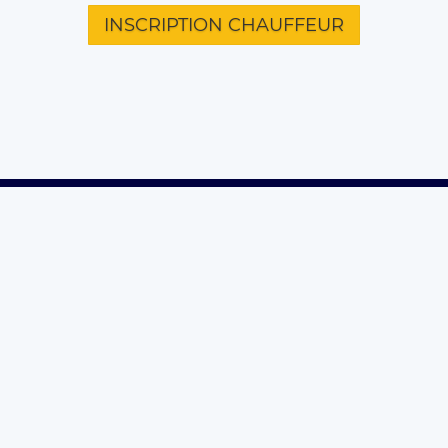
INSCRIPTION CHAUFFEUR
L'ENTREPRISE
VILLES
TRAJ
Qui sommes-nous ?
Aix En Provence
Aéropor
Nos engagements (RSE)
Lyon
Aéropor
Rejoignez l'équipe
Bordeaux
Aéropor
Presse
Nice
Aéropo
Paris
Aéropo
CONTACT
Rennes
Aéropo
Lille
Aéropo
Toulouse
Contactez nous
Montpellier