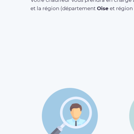
Votre chauffeur vous prendra en charge a
et la région (département
Oise
et région