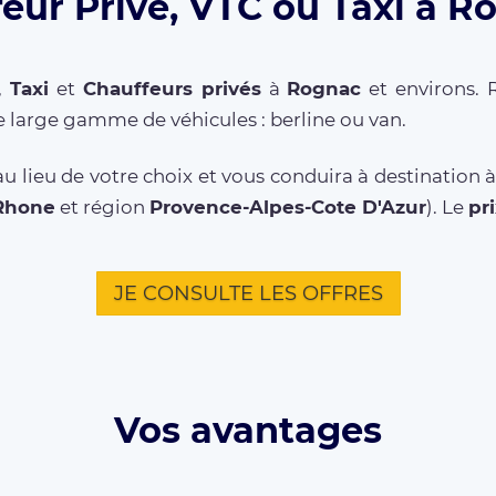
eur Privé, VTC ou Taxi à R
,
Taxi
et
Chauffeurs privés
à
Rognac
et environs. 
 large gamme de véhicules : berline ou van.
u lieu de votre choix et vous conduira à destination
Rhone
et région
Provence-Alpes-Cote D'Azur
). Le
pri
JE CONSULTE LES OFFRES
Vos avantages