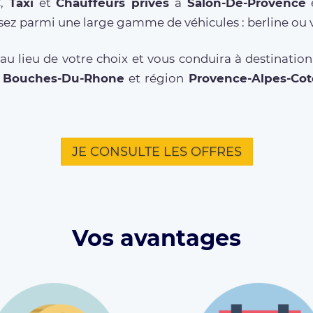
C
,
Taxi
et
Chauffeurs privés
à
Salon-De-Provence
e
sez parmi une large gamme de véhicules : berline ou 
u lieu de votre choix et vous conduira à destinatio
t
Bouches-Du-Rhone
et région
Provence-Alpes-Cot
JE CONSULTE LES OFFRES
Vos avantages