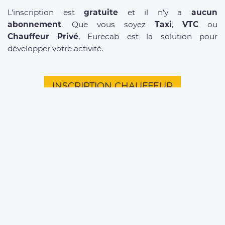
L’inscription est
gratuite
et il n’y a
aucun
abonnement
. Que vous soyez
Taxi
,
VTC
ou
Chauffeur Privé
, Eurecab est la solution pour
développer votre activité.
INSCRIPTION CHAUFFEUR
D'INFOS SUR NOS SERVICES
Offre entreprises
FAQ clients