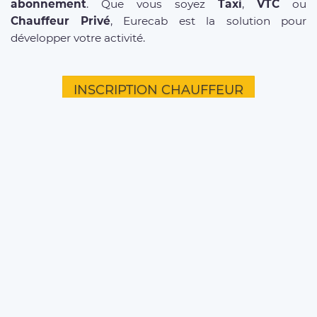
abonnement
. Que vous soyez
Taxi
,
VTC
ou
Chauffeur Privé
, Eurecab est la solution pour
développer votre activité.
INSCRIPTION CHAUFFEUR
D'INFOS SUR NOS SERVICES
Offre entreprises
FAQ clients
FAQ chauffeurs
Taxi Paris