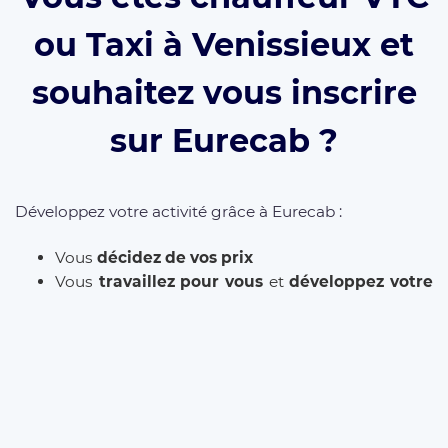
ou Taxi à Venissieux et
souhaitez vous inscrire
sur Eurecab ?
Développez votre activité grâce à Eurecab :
Vous
décidez de vos prix
Vous
travaillez pour vous
et
développez votre
marque
Vous choisissez le type de courses que vous
souhaitez réaliser
Les commissions sont réduite à 12% (et même
0% à vie
si vous parrainez le client)
L’inscription est
gratuite
et il n’y a
aucun