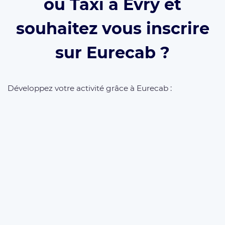
ou Taxi à Evry et
souhaitez vous inscrire
sur Eurecab ?
Développez votre activité grâce à Eurecab :
Vous
décidez de vos prix
Vous
travaillez pour vous
et
développez votre
marque
Vous choisissez le type de courses que vous
souhaitez réaliser
Les commissions sont réduite à 12% (et même
0% à vie
si vous parrainez le client)
L’inscription est
gratuite
et il n’y a
aucun
abonnement
. Que vous soyez
Taxi
,
VTC
ou
Chauffeur Privé
, Eurecab est la solution pour