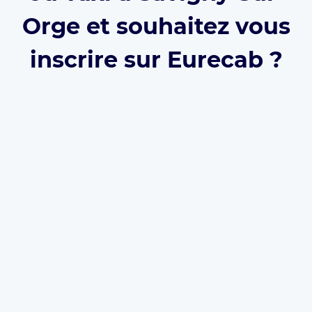
Orge et souhaitez vous
inscrire sur Eurecab ?
Développez votre activité grâce à Eurecab :
Vous
décidez de vos prix
Vous
travaillez pour vous
et
développez votre
marque
Vous choisissez le type de courses que vous
souhaitez réaliser
Les commissions sont réduite à 12% (et même
0% à vie
si vous parrainez le client)
L’inscription est
gratuite
et il n’y a
aucun
abonnement
. Que vous soyez
Taxi
,
VTC
ou
Chauffeur Privé
, Eurecab est la solution pour