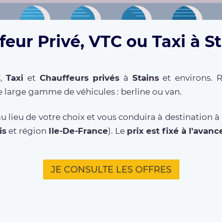
eur Privé, VTC ou Taxi à S
C
,
Taxi
et
Chauffeurs privés
à
Stains
et environs. R
 large gamme de véhicules : berline ou van.
 lieu de votre choix et vous conduira à destination à
is
et région
Ile-De-France
). Le
prix est fixé à l'avanc
JE CONSULTE LES OFFRES