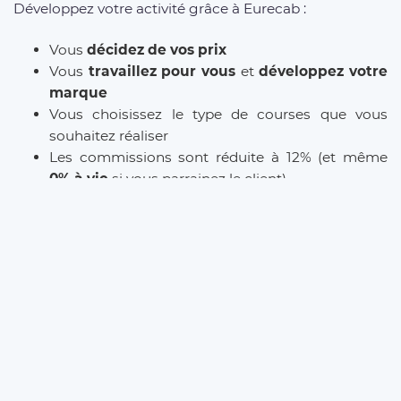
Développez votre activité grâce à Eurecab :
Vous
décidez de vos prix
Vous
travaillez pour vous
et
développez votre
marque
Vous choisissez le type de courses que vous
souhaitez réaliser
Les commissions sont réduite à 12% (et même
0% à vie
si vous parrainez le client)
L’inscription est
gratuite
et il n’y a
aucun
abonnement
. Que vous soyez
Taxi
,
VTC
ou
Chauffeur Privé
, Eurecab est la solution pour
développer votre activité.
INSCRIPTION CHAUFFEUR