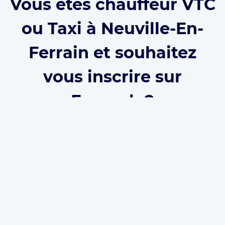
Vous êtes chauffeur VTC
ou Taxi à Neuville-En-
Ferrain et souhaitez
vous inscrire sur
Eurecab ?
Développez votre activité grâce à Eurecab :
Vous
décidez de vos prix
Vous
travaillez pour vous
et
développez votre
marque
Vous choisissez le type de courses que vous
souhaitez réaliser
Les commissions sont réduite à 12% (et même