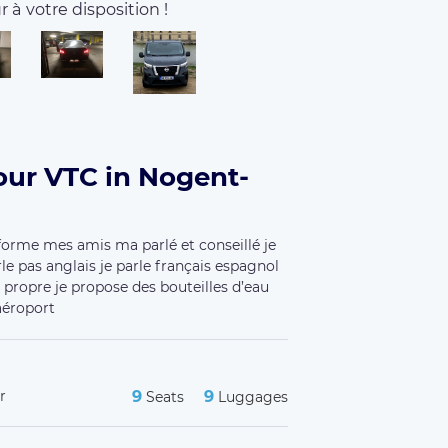
 à votre disposition !
our VTC in Nogent-
e-forme mes amis ma parlé et conseillé je
rle pas anglais je parle français espagnol
 propre je propose des bouteilles d’eau
aéroport
r
9
9
Seats
Luggages