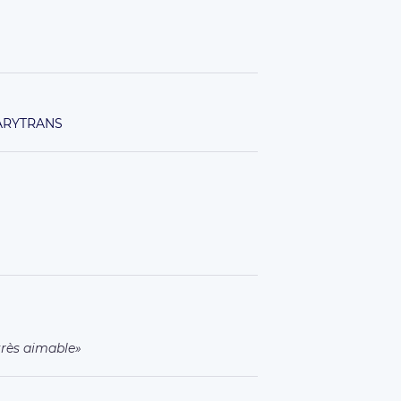
ARYTRANS
 très aimable