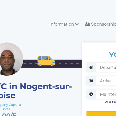
Information
Sponsorshi
Y
TC in Nogent-sur-
oise
Plus ta
any Capsala
note
5.00/5