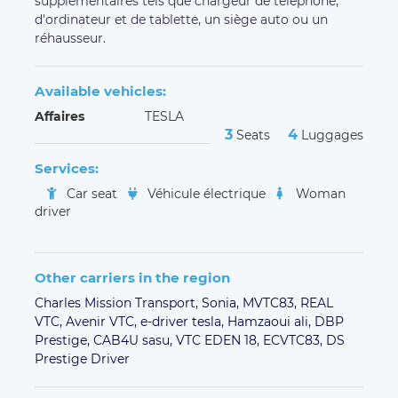
supplémentaires tels que chargeur de téléphone,
d'ordinateur et de tablette, un siège auto ou un
réhausseur.
Available vehicles:
Affaires
TESLA
3
4
Seats
Luggages
Services:
Car seat
Véhicule électrique
Woman
driver
Other carriers in the region
Charles Mission Transport,
Sonia,
MVTC83,
REAL
VTC,
Avenir VTC,
e-driver tesla,
Hamzaoui ali,
DBP
Prestige,
CAB4U sasu,
VTC EDEN 18,
ECVTC83,
DS
Prestige Driver