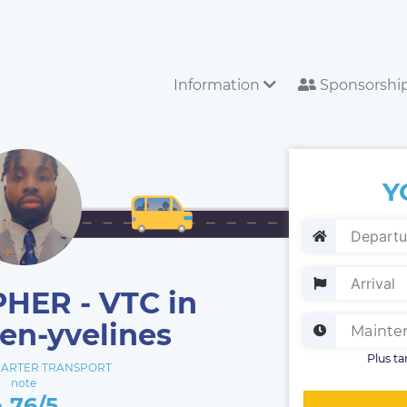
Information
Sponsorshi
Y
HER - VTC in
en-yvelines
Plus ta
CARTER TRANSPORT
note
4.76/5