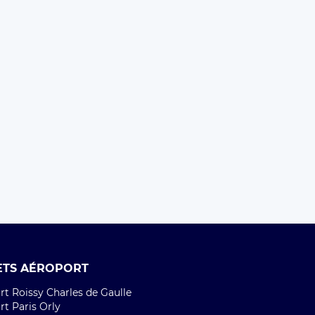
ETS AÉROPORT
t Roissy Charles de Gaulle
t Paris Orly