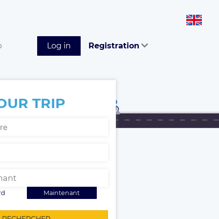
p
Log in
Registration
OUR TRIP
rd
Maintenant