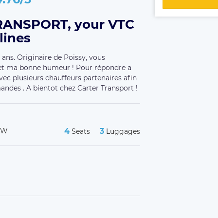
RANSPORT, your VTC
lines
 ans. Originaire de Poissy, vous
 et ma bonne humeur ! Pour répondre a
 avec plusieurs chauffeurs partenaires afin
ndes . A bientot chez Carter Transport !
SW
4
3
Seats
Luggages