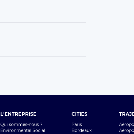
L'ENTREPRISE
CITIES
TRAJ
Qui sommes-nous ?
Paris
Aéropor
Environmental Social
Bordeaux
Aéropor