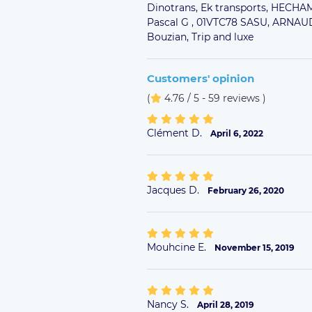
Dinotrans,
Ek transports,
HECHAM
Pascal G ,
01VTC78 SASU,
ARNAUD
Bouzian,
Trip and luxe
Customers' opinion
(
4.76 / 5 - 59 reviews
)
Clément D.
April 6, 2022
Jacques D.
February 26, 2020
Mouhcine E.
November 15, 2019
Nancy S.
April 28, 2019