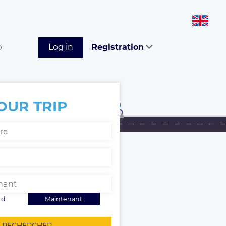
p
Log in
Registration
OUR TRIP
rd
Maintenant