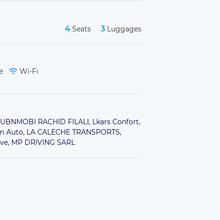
4
3
Seats
Luggages
de
Wi-Fi
UBNMOBI RACHID FILALI,
Lkars Confort,
m Auto,
LA CALECHE TRANSPORTS,
ive,
MP DRIVING SARL