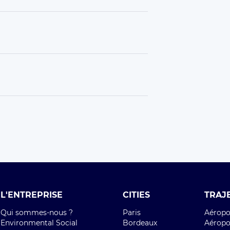
L'ENTREPRISE
CITIES
TRAJ
Qui sommes-nous ?
Paris
Aéropor
Environmental Social
Bordeaux
Aéropor