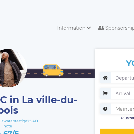
Information
Sponsorshi
Y
 in La ville-du-
bois
Plus ta
awaraprestige75 AD
note
4.67/5