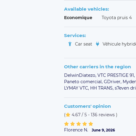
Available vehicles:
Economique
Toyota pruis 4
Services:
Car seat
Véhicule hybri
Other carriers in the region
DelwinDiatezo,
VTC PRESTIGE 91,
Paneto comercial,
GDriver,
Myde
LYMAY VTC,
HH TRANS,
s7even dr
Customers' opinion
(
4.67 / 5 - 136 reviews
)
Florence N.
June 9, 2026