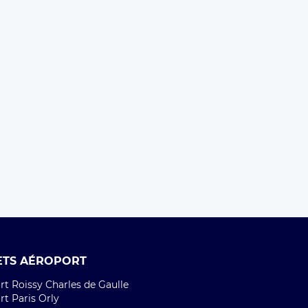
ETS AÉROPORT
t Roissy Charles de Gaulle
t Paris Orly