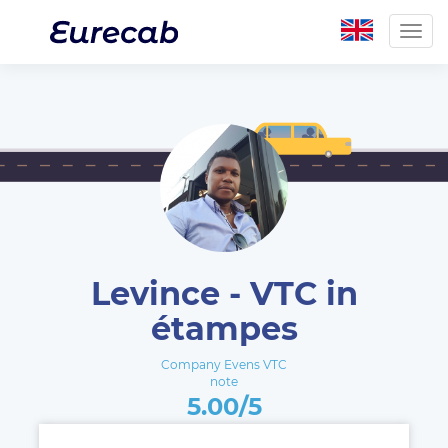
Togg
navig
Levince - VTC in
étampes
Company Evens VTC
note
5.00/5