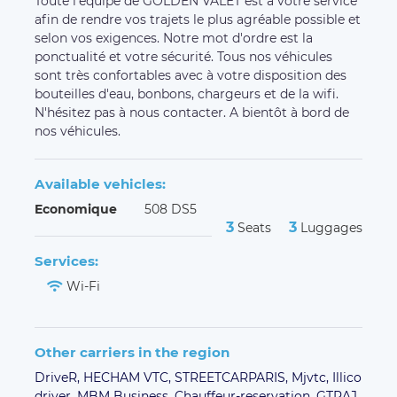
Toute l'équipe de GOLDEN VALET est à votre service
afin de rendre vos trajets le plus agréable possible et
selon vos exigences. Notre mot d'ordre est la
ponctualité et votre sécurité. Tous nos véhicules
sont très confortables avec à votre disposition des
bouteilles d'eau, bonbons, chargeurs et de la wifi.
N'hésitez pas à nous contacter. A bientôt à bord de
nos véhicules.
Available vehicles:
Economique
508 DS5
3
3
Seats
Luggages
Services:
Wi-Fi
Other carriers in the region
DriveR,
HECHAM VTC,
STREETCARPARIS,
Mjvtc,
Illico
driver,
MBM Business,
Chauffeur-reservation,
GTRAJ,