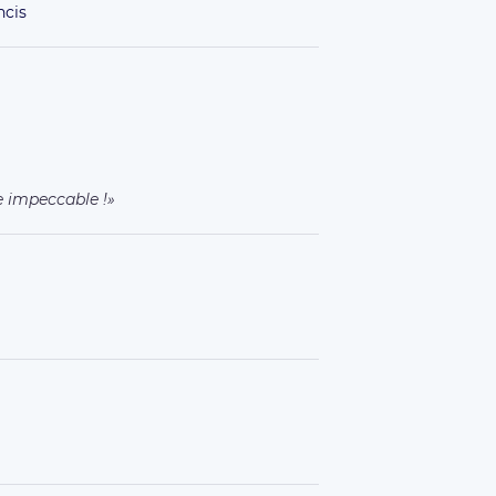
cis
e impeccable !