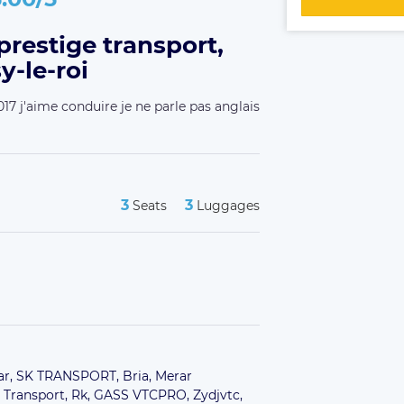
restige transport,
y-le-roi
017 j'aime conduire je ne parle pas anglais
3
3
Seats
Luggages
r,
SK TRANSPORT,
Bria,
Merar
 Transport,
Rk,
GASS VTCPRO,
Zydjvtc,