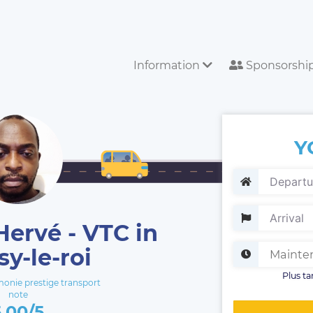
Information
Sponsorshi
Y
Hervé - VTC in
sy-le-roi
Plus ta
nie prestige transport
note
5.00/5