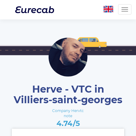
Togg
navig
Herve - VTC in
Villiers-saint-georges
Company Hervtc
note
4.74/5