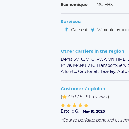
Economique
MG EHS
Services:
Car seat
Véhicule hybri
Other carriers in the region
Denis13VTC,
VTC PACA ON TIME,
Privé,
MANU VTC Transport-Servi
Allô vtc,
Cab for all,
Taxiday,
Auto 
Customers' opinion
(
4.93 / 5 - 91 reviews
)
Estelle G.
May 18, 2026
Course parfaite: ponctuel et sy