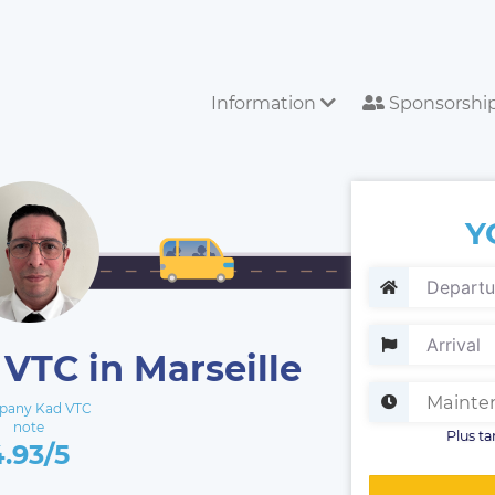
Information
Sponsorshi
Y
 VTC in Marseille
any Kad VTC
note
Plus ta
4.93/5