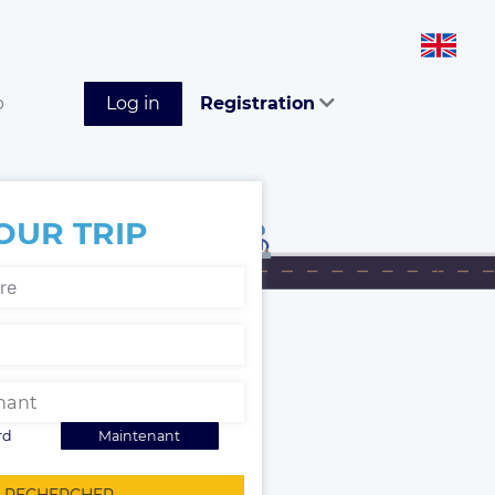
p
Log in
Registration
OUR TRIP
rd
Maintenant