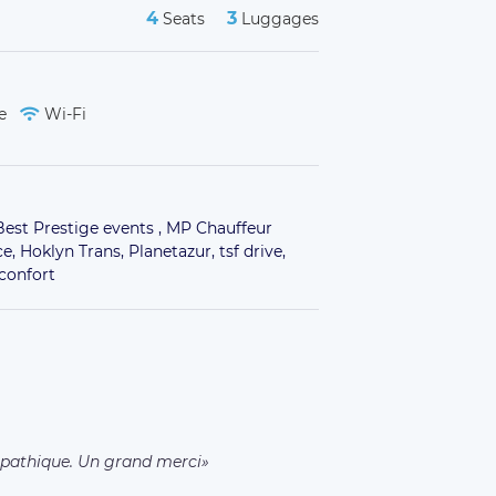
4
3
Seats
Luggages
de
Wi-Fi
Best Prestige events ,
MP Chauffeur
ce,
Hoklyn Trans,
Planetazur,
tsf drive,
confort
mpathique. Un grand merci