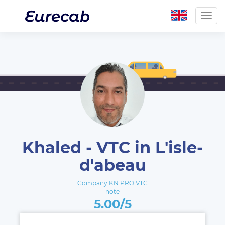
Togg
navig
Khaled - VTC in L'isle-
d'abeau
Company KN PRO VTC
note
5.00/5