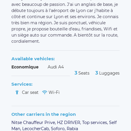
avec beaucoup de passion. J'ai un anglais de base, je
débute toujours à l'aéroport de Lyon car j'habite à
côté et continue sur Lyon et ses environs. Je connais
très bien ma région. Je suis ponctuel, véhicule
propre, je propose bouteille d'eau, friandises, Wifi et
un siège auto sur commande. A bientôt sur la route,
cordialement.
Available vehicles:
Economique
Audi A4
3
3
Seats
Luggages
Services:
Car seat
Wi-Fi
Other carriers in the region
Nitse Chauffeur Prive,
HZ DRIVER,
Top services,
Self
Man,
LecocherCab,
Soforo,
Rabia