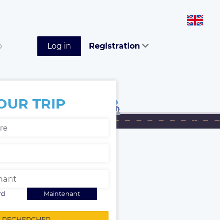
p
Log in
Registration
OUR TRIP
rd
Maintenant