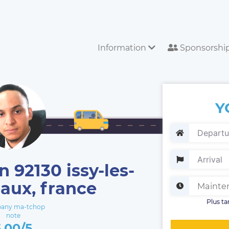
Information
Sponsorshi
Y
n 92130 issy-les-
aux, france
Plus ta
any ma-tchop
note
5.00/5