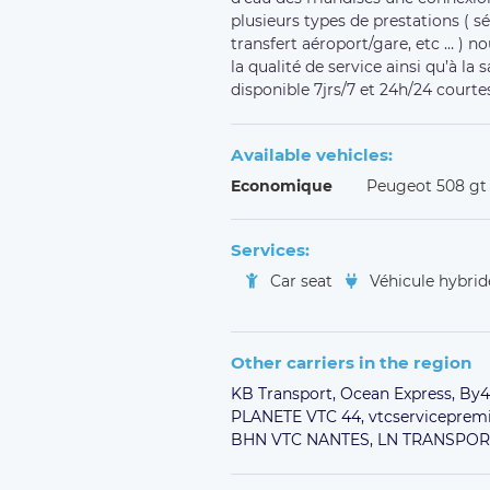
Nadine B.
October 5, 2024
Sylvain S.
October 1, 2024
Sylvain S.
October 1, 2024
Parfait, comme d'habitude !
Sylvain S.
September 10, 2024
Mr Mekelleche est un chauffeur 
sure. Sa voiture est confortable et
tous les égards...comme d'habitud