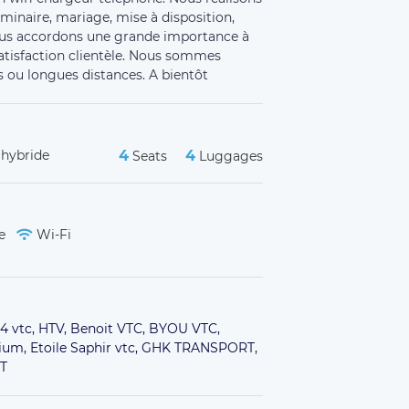
ponctuel, agréable et a une conduite
 propre...bref, cette course fut parfaite à
e !