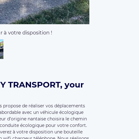
 satisfaction clientèle. Nous sommes
s ou longues distances. A bientôt
 hybride
4
4
Seats
Luggages
de
Wi-Fi
4 vtc,
HTV,
Benoit VTC,
BYOU VTC,
mium,
Etoile Saphir vtc,
GHK TRANSPORT,
T