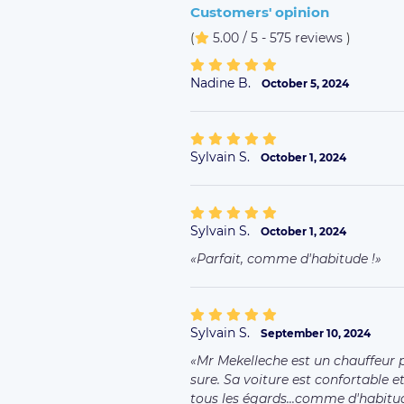
Corinne M.
August 30, 2024
Patricia P.
July 21, 2024
Chauffeur fiable et très courtois
Sylvain S.
July 20, 2024
Olivier V.
July 16, 2024
Très bien.
Isabelle L.
June 3, 2024