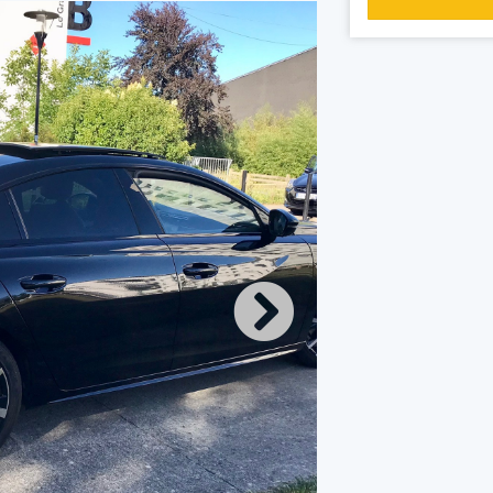
 à votre disposition !
Y TRANSPORT, your
us propose de réaliser vos déplacements
if abordable avec un véhicule écologique
r d’origine nantaise choisira le chemin
 conduite écologique pour votre confort.
verez à votre disposition une bouteille
n wifi chargeur téléphone. Nous réalisons
éminaire, mariage, mise à disposition,
 nous accordons une grande importance à