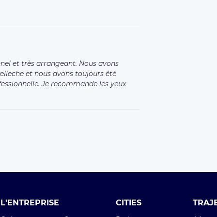
Rejoignez l'équipe
Aéropo
Press
Aéropo
Aéropo
CONTACT
Aéropo
Contactez nous