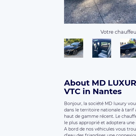
la qualité de service ainsi qu’à la
disponible 7jrs/7 et 24h/24 courte
Available vehicles:
Economique
Peugeot 508 gt
Services:
Car seat
Véhicule hybri
Other carriers in the region
KB Transport,
Ocean Express,
By4
PLANETE VTC 44,
vtcservicepre
BHN VTC NANTES,
LN TRANSPOR
Customers' opinion
(
5.00 / 5 - 575 reviews
)