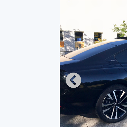
Votre chauffeur
About MD LUXUR
VTC in Nantes
Bonjour, la société MD luxury vo
dans le territoire nationale à tar
haut de gamme récent. Le chauffeu
le plus approprié et adoptera une
A bord de nos véhicules vous trou
d’eau des friandises une connexio
plusieurs types de prestations ( s
transfert aéroport/gare, etc … )