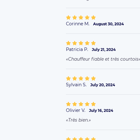
Janine A.
May 27, 2024
M. Mekelleche est très professio
réservé plusieurs fois avec M. Me
satisfait de sa prestation très p
fermés.
More comments
MORE ABOUT OUR
SERVICES
Business Offer
FAQ clients