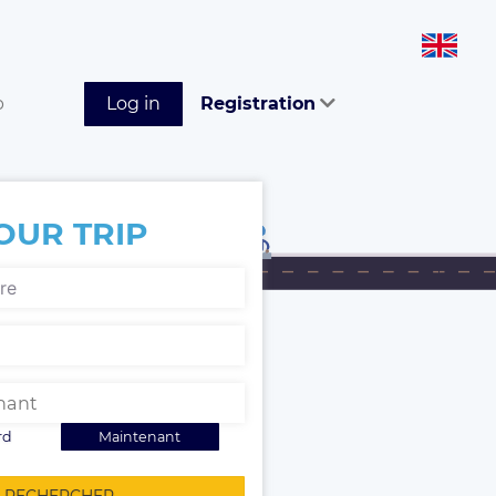
p
Log in
Registration
OUR TRIP
rd
Maintenant