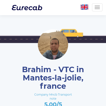
Togg
navig
Brahim - VTC in
Mantes-la-jolie,
france
Company Mncb Transport
note
5.00/5