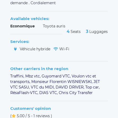
demande . Cordialement
Available vehicles:
Economique
Toyota auris
4
3
Seats
Luggages
Services:
Véhicule hybride
Wi-Fi
Other carriers in the region
Traffini,
Mbz vtc,
Guyomard VTC,
Voulon vtc et
transports,
Monsieur Florentin WISNIEWSKI,
JET
VTC SASU,
VTC du MIDI,
DAVID DRIVER,
Top car,
RésaFlash-VTC,
DIAS VTC,
Chris City Transfer
Customers' opinion
(
5.00 / 5 - 1 reviews
)