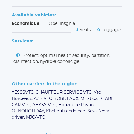
Available vehicles:
Economique
Opel insgnia
3
4
Seats
Luggages
Services:
Protect: optimal health security, partition,
disinfection, hydro-alcoholic gel
Other carriers in the region
YESSSVTC,
CHAUFFEUR SERVICE VTC,
Vtc
Bordeaux,
AZR VTC BORDEAUX,
Mirabox,
PEARL
CAR VTC,
ABYSS VTC,
Bouzraine Rayan,
OENOHOLIDAY,
Khelloufi abdelhaq,
Sasu Nova
driver,
MJC-VTC