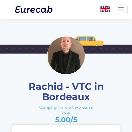
Togg
navig
Rachid - VTC in
Bordeaux
Company Transfert express 33
note
5.00/5