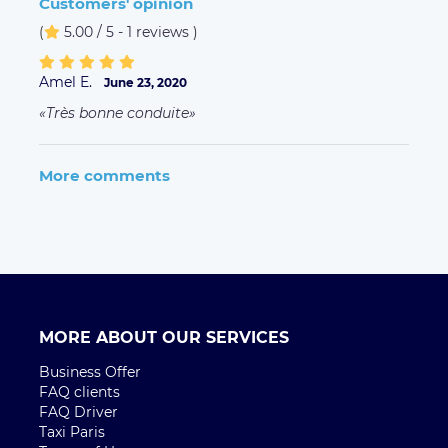
Customers' opinion
(
5.00 / 5 - 1 reviews
)
Amel E.
June 23, 2020
Très bonne conduite
More comments
MORE ABOUT OUR SERVICES
Business Offer
FAQ clients
FAQ Driver
Taxi Paris