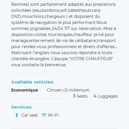
Berlines) sont parfaitement adaptés aux prestations
sollicitées (eau,bonbons,wifi,tablettes,écrans
DVD,mouchoirs,chargeurs ) et disposent du
système de navigation le plus performant.Nous
sommes joignables 24/24 7/7 sur réservation. Mise à
disposition,visites touristiques,chauffeur privé pour
mariage,enterrement de vie de célibataire,transport
pour rendez-vous professionnels et dîners d'affaires...
Maîtrisant l'anglais nous saurons répondre à toute
clientèle étrangère. L'équipe "VOTRE CHAUFFEUR"
vous souhaite la bienvenue.
Available vehicles:
Economique
Citroen c5 millenium
3
4
Seats
Luggages
Services:
Car seat
Wi-Fi