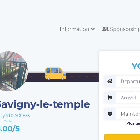
Information
Sponsorshi
Y
 Savigny-le-temple
ny VTC ACCESS
note
Plus ta
5.00/5