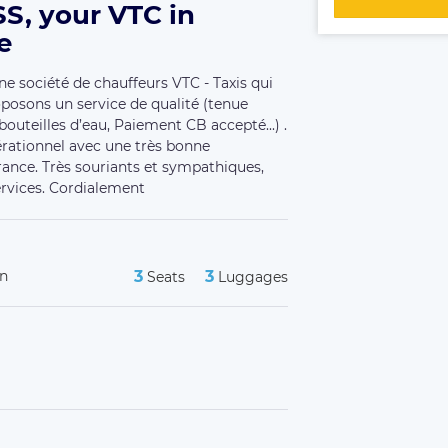
S, your VTC in
e
e société de chauffeurs VTC - Taxis qui
oposons un service de qualité (tenue
bouteilles d’eau, Paiement CB accepté...) .
érationnel avec une très bonne
France. Très souriants et sympathiques,
services. Cordialement
an
3
3
Seats
Luggages