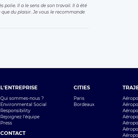
 polie. Il a le sens de son travail. Il à été
e que du plaisir. Je vous le recommande
L'ENTREPRISE
CITIES
TRAJ
Qui sommes-nous ?
Paris
Aéropor
Environmental Social
Bordeaux
Aéropor
Responsibility
Aéropor
Rejoignez l'équipe
Aéropo
Press
Aéropo
Aéropo
CONTACT
Aéropo