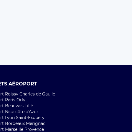
ETS AÉROPORT
t Roissy Charles de Gaulle
t Paris Orly
t Beauvais Tillé
rt Nice côte d'Azur
rt Lyon Saint-Exupéry
rt Bordeaux Mérignac
rt Marseille Provence