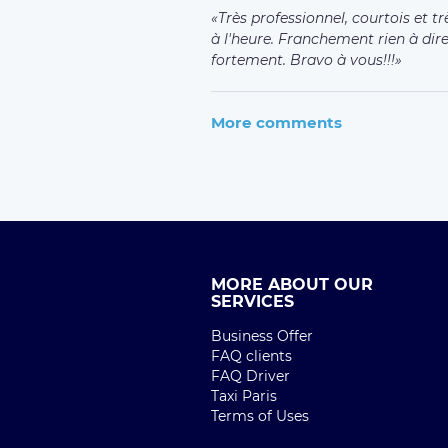
Très professionnel, courtois et très
à l'heure. Franchement rien à dir
fortement. Bravo à vous!!!
More comments
MORE ABOUT OUR
SERVICES
Business Offer
FAQ clients
FAQ Driver
Taxi Paris
Terms of Uses