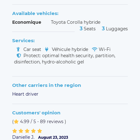
Available vehicles:
Economique
Toyota Corolla hybride
3
3
Seats
Luggages
Services:
Car seat
Véhicule hybride
Wi-Fi
Protect: optimal health security, partition,
disinfection, hydro-alcoholic gel
Other carriers in the region
Heart driver
Customers' opinion
(
4.99 / 5 - 89 reviews
)
Danielle J.
August 23, 2023