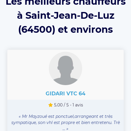
Les meilleurs chauffeurs
à Saint-Jean-De-Luz
(64500) et environs
GIDARI VTC 64
5.00 / 5 - 1 avis
« Mr Mayzoué est ponctuel,arrangeant et très
sympatique, son vhl est propre et bien entretenu. Trè
... »