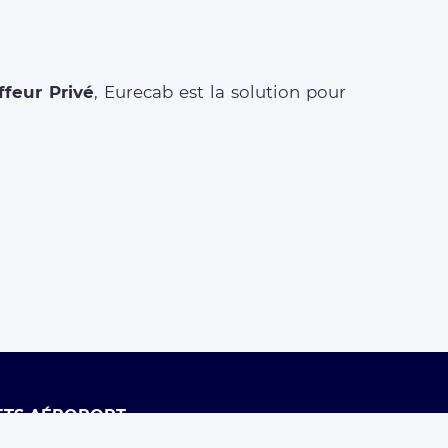
feur Privé
, Eurecab est la solution pour
ETS AÉROPORT