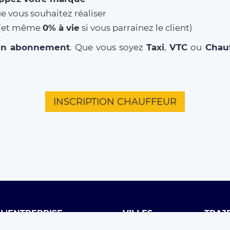
ue vous souhaitez réaliser
% (et même
0% à vie
si vous parrainez le client)
un abonnement
. Que vous soyez
Taxi
,
VTC
ou
Chauf
INSCRIPTION CHAUFFEUR
L'ENTREPRISE
VILLES
TRAJ