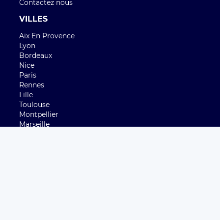
Contactez nous
VILLES
Aix En Provence
Lyon
Bordeaux
Nice
Paris
Rennes
Lille
Toulouse
Montpellier
Marseille
Strasbourg
Nantes
Angers
Nimes
Reims
Le Havre
Toulon
Grenoble
Dijon